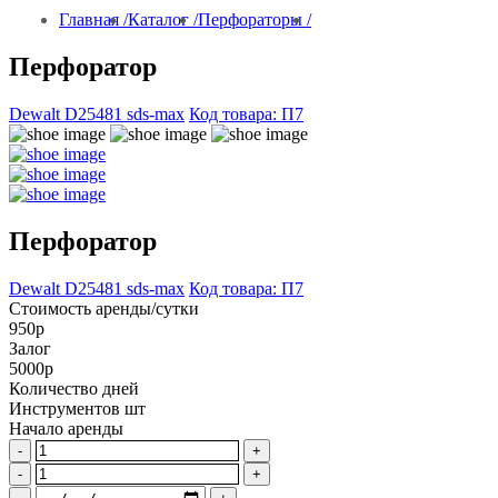
Главная /
Каталог /
Перфораторы /
Перфоратор
Dewalt D25481 sds-max
Код товара: П7
Перфоратор
Dewalt D25481 sds-max
Код товара: П7
Стоимость аренды/сутки
950р
Залог
5000р
Количество дней
Инструментов шт
Начало аренды
-
+
-
+