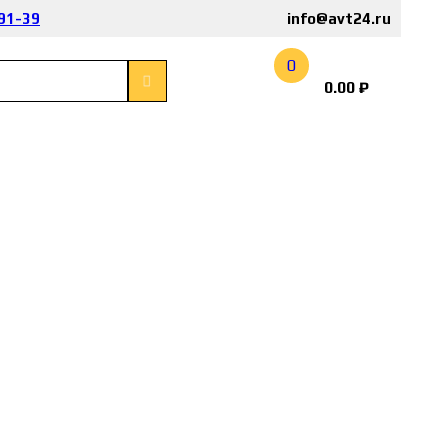
-91-39
info@avt24.ru
0
0.00
₽