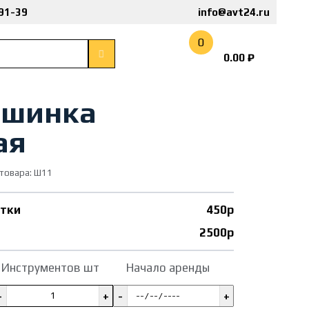
-91-39
info@avt24.ru
0
0.00
₽
шинка
ая
товара: Ш11
утки
450р
2500р
Инструментов шт
Начало аренды
-
+
-
+